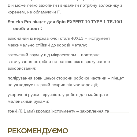
Він може легко захопити і видалити потрібну волосинку з
коренем, не обламуючи її.
Staleks Pro пінцет для брів EXPERT 10 TYPE 1 TE-10/1
— особливості:
виконаний із нержавіючої сталі 40Х13 – інструмент
максимально стійкий до корозії металу;
заточений вручну під мікроскопом – повторне
заточування потрібно не раніше ніж півроку частого
використання;
полірування зовнішньої сторони робочої частини – пінцет
не ушкоджує шкірний покрив під час корекції;
укорочені ручки - зручність у роботі для майстра з
маленькими руками;
тонкі (0,1 мм) кромки інструменту – захоплення та
видалення відбувається з коренем і без обламування
навіть найнеподатливіших, коротких і ламких волосків;
РЕКОМЕНДУЄМО
легкий хід і, здавалося б, незначний скіс ручок – рука