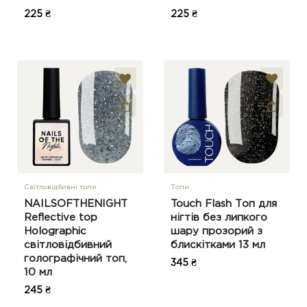
225 ₴
225 ₴
Світловідбивні топи
Топи
NAILSOFTHENIGHT
Touch Flash Топ для
Reflective top
нігтів без липкого
Holographic
шару прозорий з
світловідбивний
блискітками 13 мл
голографічний топ,
345 ₴
10 мл
245 ₴