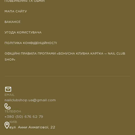
ПОВЕРНЕННЯ ТА ОБМІН
МАПА САЙТУ
ВАКАНСІЇ
УГОДА КОРИСТУВАЧА
ПОЛІТИКА КОНФІДЕНЦІЙНОСТІ
ОФІЦІЙНІ ПРАВИЛА ПРОГРАМИ «БОНУСНА КЛУБНА КАРТКА — NAIL CLUB
SHOP»
EMAIL
nailclubshop.ua@gmail.com
ТЕЛЕФОН
+380 (50) 676 62 79
КИЇВ
вул. Анни Ахматової, 22