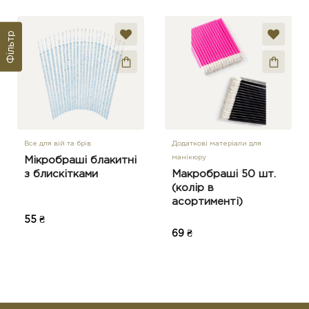
Фільтр
Все для вій та брів
Додаткові матеріали для
манікюру
Мікробраші блакитні
з блискітками
Макробраші 50 шт.
(колір в
асортименті)
55 ₴
69 ₴