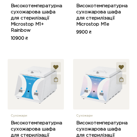
Високотемпературна
Високотемпературна
сухожарова шафа
сухожарова шафа
для стерилізації
для стерилізації
Microstop M1+
Microstop M1e
Rainbow
9900 ₴
10900 ₴
Сухожари
Сухожари
Високотемпературна
Високотемпературна
сухожарова шафа
сухожарова шафа
для стерилізації
для стерилізації