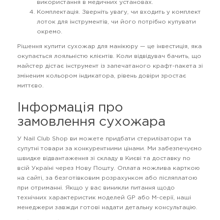
використання в медичних установах.
Комплектація. Зверніть увагу, чи входить у комплект
лоток для інструментів, чи його потрібно купувати
окремо.
Рішення купити сухожар для манікюру — це інвестиція, яка
окупається лояльністю клієнтів. Коли відвідувач бачить, що
майстер дістає інструмент із запечатаного крафт-пакета зі
зміненим кольором індикатора, рівень довіри зростає
миттєво.
Інформація про
замовлення сухожара
У Nail Club Shop ви можете придбати стерилізатори та
супутні товари за конкурентними цінами. Ми забезпечуємо
швидке відвантаження зі складу в Києві та доставку по
всій Україні через Нову Пошту. Оплата можлива карткою
на сайті, за безготівковим розрахунком або післяплатою
при отриманні. Якщо у вас виникли питання щодо
технічних характеристик моделей GP або М-серії, наші
менеджери завжди готові надати детальну консультацію.