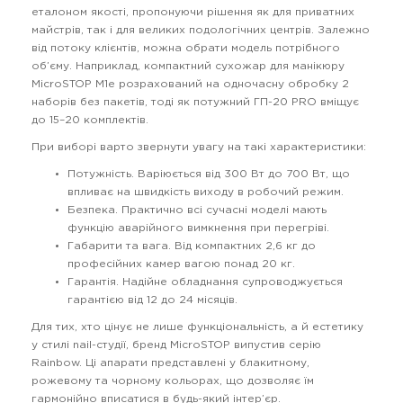
еталоном якості, пропонуючи рішення як для приватних
майстрів, так і для великих подологічних центрів. Залежно
від потоку клієнтів, можна обрати модель потрібного
об’єму. Наприклад, компактний сухожар для манікюру
MicroSTOP M1e розрахований на одночасну обробку 2
наборів без пакетів, тоді як потужний ГП-20 PRO вміщує
до 15–20 комплектів.
При виборі варто звернути увагу на такі характеристики:
Потужність. Варіюється від 300 Вт до 700 Вт, що
впливає на швидкість виходу в робочий режим.
Безпека. Практично всі сучасні моделі мають
функцію аварійного вимкнення при перегріві.
Габарити та вага. Від компактних 2,6 кг до
професійних камер вагою понад 20 кг.
Гарантія. Надійне обладнання супроводжується
гарантією від 12 до 24 місяців.
Для тих, хто цінує не лише функціональність, а й естетику
у стилі nail-студії, бренд MicroSTOP випустив серію
Rainbow. Ці апарати представлені у блакитному,
рожевому та чорному кольорах, що дозволяє їм
гармонійно вписатися в будь-який інтер’єр.