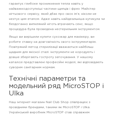
гарантує глибоке проникнення тепла навіть у
найважкодоступніші частини щипців і фрез. Майстер
нігтьового сервісу, який дбає про своє ім’я, ніколи не
нехтує цим етапом. Адже навіть найідеальніша кутикула чи
бездоганно випиляний ніготь втрачають сенс, якщо
процедура була проведена нестерильним інструментом.
Якщо ви вирішили купити сухожар для манікюру, ви
робите ставку на довговічність свого інструментарію.
Повітряний метод стерилізації вважається найбільш
щадним для якісної сталі: інструменти не кородують і
довше зберігають гостроту заточування. У нашому
каталозі представлені професійні моделі, які відповідають
суворим санітарним нормам.
Технічні параметри та
модельний ряд MicroSTOP і
Ulka
Наш інтернет-магазин Nail Club Shop співпрацює з
провідними брендами, такими як MicroSTOP і Ulka.
Український виробник MicroSTOP став справжнім