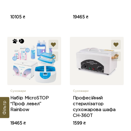
10105 ₴
19465 ₴
Сухожари
Сухожари
Набір MicroSTOP
Професійний
Фільтр
“Проф левел”
стерилізатор
Rainbow
сухожарова шафа
CH-360T
19465 ₴
1599 ₴