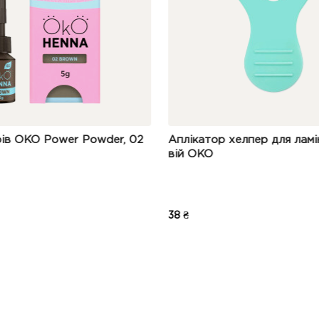
 Powder, 02
Аплікатор хелпер для ламінування
вій OKO
38 ₴