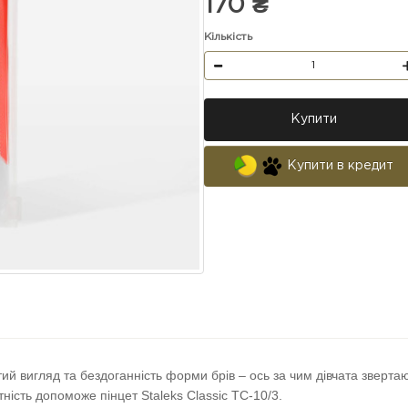
170 ₴
Кількість
Купити
Купити в кредит
ий вигляд та бездоганність форми брів – ось за чим дівчата зверт
тність допоможе пінцет Staleks Classic TC-10/3.