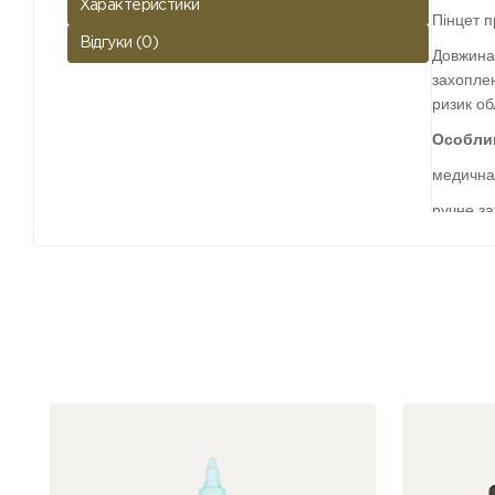
Характеристики
Пінцет п
Відгуки (0)
Довжина 
захоплен
ризик об
Особлив
медична
ручне за
насічки 
приємна
підлягає