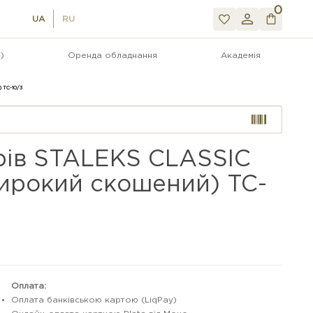
0
UA
RU
)
Оренда обладнання
Академія
 TC-10/3
брів STALEKS CLASSIC
широкий скошений) TC-
Оплата:
Оплата банківською картою (LiqPay)