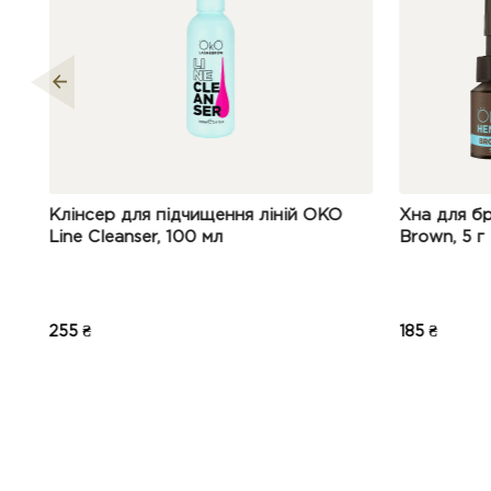
 для підчищення ліній OKO
Хна для брів OKO Power
anser, 100 мл
Brown, 5 г
185 ₴