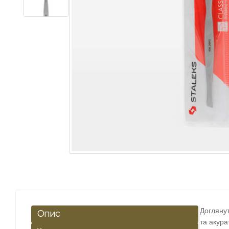
Доглянут
Опис
та акура