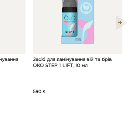
Засіб для ламінування вій та брів
Воскоплав бан
OKO STEP 1 LIFT, 10 мл
Чорний
590 ₴
350 ₴