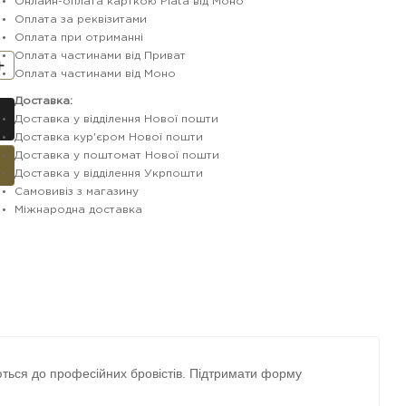
Онлайн-оплата карткою Plata від Моно
Оплата за реквізитами
Оплата при отриманні
Оплата частинами від Приват
Оплата частинами від Моно
Доставка:
Доставка у відділення Нової пошти
Доставка кур'єром Нової пошти
Доставка у поштомат Нової пошти
Доставка у відділення Укрпошти
Самовивіз з магазину
Міжнародна доставка
аються до професійних бровістів. Підтримати форму