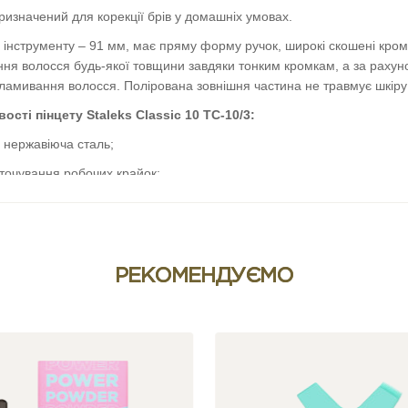
ризначений для корекції брів у домашніх умовах.
інструменту – 91 мм, має пряму форму ручок, широкі скошені кром
ня волосся будь-якої товщини завдяки тонким кромкам, а за раху
ламивання волосся. Полірована зовнішня частина не травмує шкіру
ості пінцету Staleks Classic 10 TC-10/3:
 нержавіюча сталь;
точування робочих крайок;
на ручках для фіксації інструменту;
 на дотик матова поверхня;
 багаторазовій стерилізації і дезінфекції.
РЕКОМЕНДУЄМО