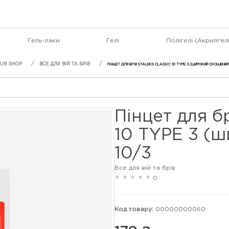
Гель-лаки
Гелі
Полігелі (Акрилгелі
ВСЕ ДЛЯ ВІЙ ТА БРІВ
ПІНЦЕТ ДЛЯ БРІВ STALEKS CLASSIC 10 TYPE 3 (ШИРОКИЙ СКОШЕНИЙ)
Пінцет для 
10 TYPE 3 (
10/3
Все для вій та брів
0
Код товару:
00000000060