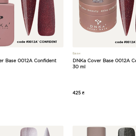
Бази
r Base 0012A Confident
DNKa Cover Base 0012A Co
30 ml
425 ₴