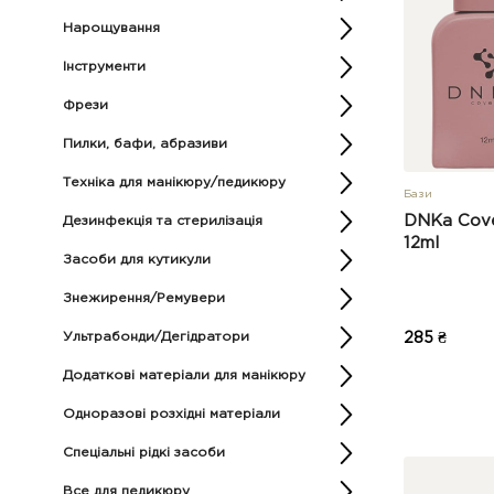
Нарощування
Інструменти
Фрези
Пилки, бафи, абразиви
Техніка для манікюру/педикюру
Бази
DNKa Cove
Дезинфекція та стерилізація
12ml
Засоби для кутикули
Знежирення/Ремувери
Ультрабонди/Дегідратори
285 ₴
Додаткові матеріали для манікюру
Одноразові розхідні матеріали
Спеціальні рідкі засоби
Все для педикюру