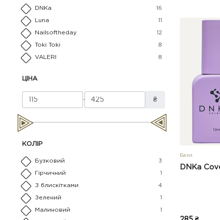
DNKa
16
Luna
11
Nailsoftheday
12
Toki Toki
8
VALERI
8
ЦІНА
-
₴
КОЛІР
Бази
Бузковий
3
DNKa Cove
Гірчичний
1
З блискітками
4
Зелений
1
Малиновий
1
285 ₴