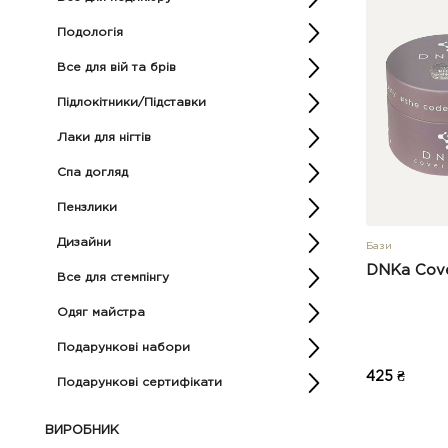
Подологія
Все для вій та брів
Підлокітники/Підставки
Лаки для нігтів
Спа догляд
Пензлики
Дизайни
Бази
DNKa Cove
Все для стемпінгу
Одяг майстра
Подарункові набори
425 ₴
Подарункові сертифікати
ВИРОБНИК