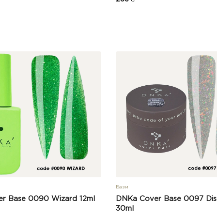
Бази
r Base 0090 Wizard 12ml
DNKa Cover Base 0097 Dis
30ml