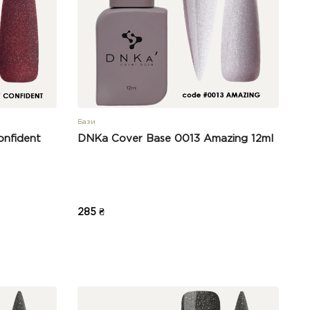
Бази
nfident
DNKa Cover Base 0013 Amazing 12ml
285 ₴