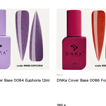
Бази
r Base 0084 Euphoria 12ml
DNKa Cover Base 0086 For
285 ₴