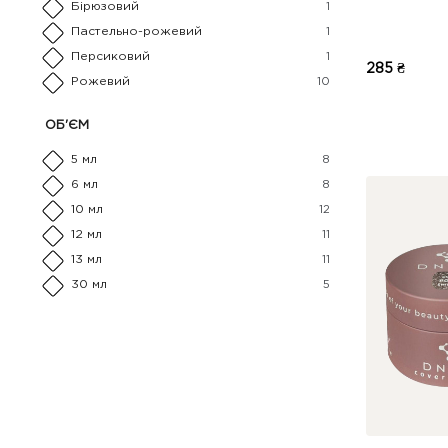
Бірюзовий
1
Пастельно-рожевий
1
Персиковий
1
285 ₴
Рожевий
10
ОБ'ЄМ
5 мл
8
6 мл
8
10 мл
12
12 мл
11
13 мл
11
30 мл
5