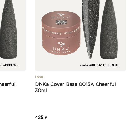
Бази
eerful
DNKa Cover Base 0013A Cheerful
30ml
425 ₴