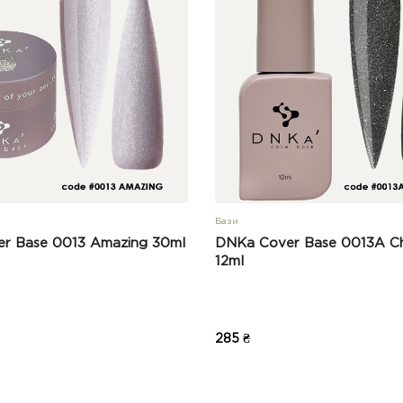
Бази
r Base 0013 Amazing 30ml
DNKa Cover Base 0013A Ch
12ml
285 ₴