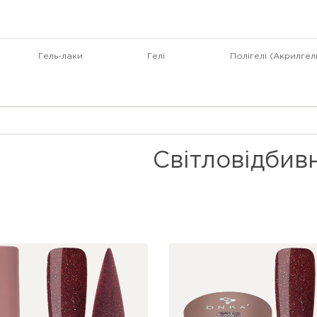
Гель-лаки
Гелі
Полігелі (Акрилгелі
Світловідбивн