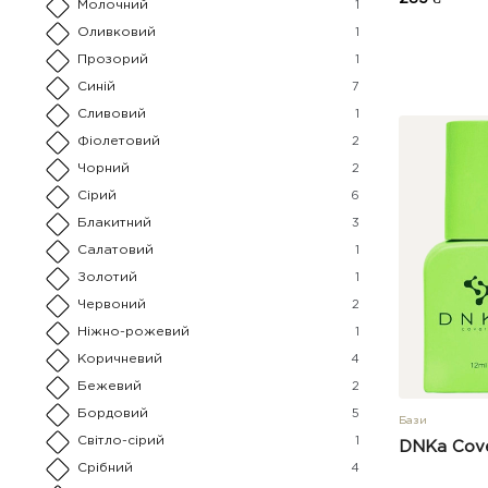
Молочний
1
Оливковий
1
Прозорий
1
Синій
7
Сливовий
1
Фіолетовий
2
Чорний
2
Сірий
6
Блакитний
3
Салатовий
1
Золотий
1
Червоний
2
Ніжно-рожевий
1
Коричневий
4
Бежевий
2
Бордовий
5
Бази
Світло-сірий
1
DNKa Cove
Срібний
4