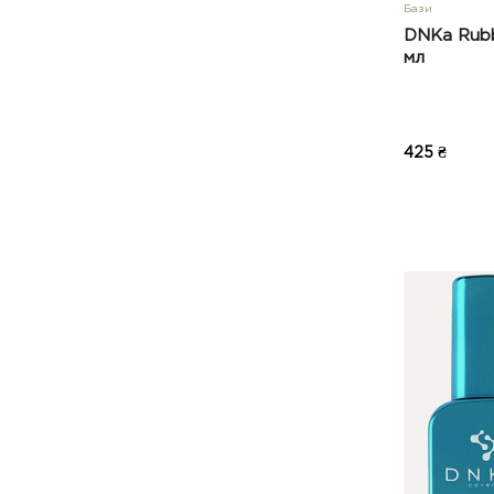
Бази
DNKa Rubb
мл
425 ₴