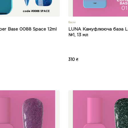
Бази
er Base 0088 Space 12ml
LUNA Камуфлююча база L
№1, 13 мл
310 ₴