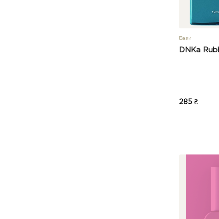
Бази
DNKa Rubb
285 ₴