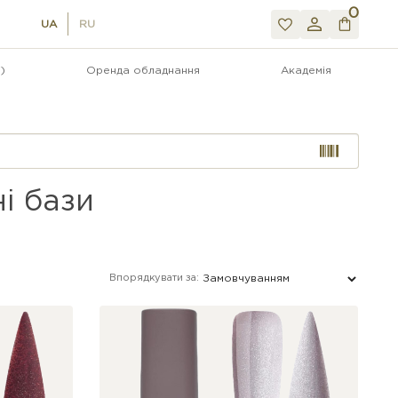
0
UA
RU
)
Оренда обладнання
Академія
і бази
Впорядкувати за: