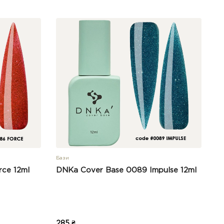
Бази
ce 12ml
DNKa Cover Base 0089 Impulse 12ml
285 ₴