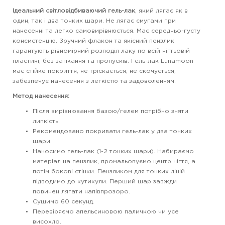
Ідеальний світловідбиваючий гель-лак
, який лягає як в
один, так і два тонких шари. Не лягає смугами при
нанесенні та легко самовирівнюється. Має середньо-густу
консистенцію. Зручний флакон та якісний пензлик
гарантують рівномірний розподіл лаку по всій нігтьовій
пластині, без затікання та пропусків. Гель-лак Lunamoon
має стійке покриття, не тріскається, не скочується,
забезпечує нанесення з легкістю та задоволенням.
Метод нанесення:
Після вирівнювання базою/гелем потрібно зняти
липкість.
Рекомендовано покривати гель-лак у два тонких
шари.
Наносимо гель-лак (1-2 тонких шари). Набираємо
матеріал на пензлик, промальовуємо центр нігтя, а
потім бокові стінки. Пензликом для тонких ліній
підводимо до кутикули. Перший шар завжди
повинен лягати напівпрозоро.
Сушимо 60 секунд.
Перевіряємо апельсиновою паличкою чи усе
висохло.