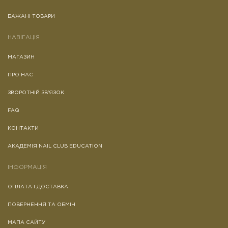
дізнатися на упаковці продукту.
БАЖАНІ ТОВАРИ
Якщо у Вас є алергія або індивідуальна
непереносимість до будь-якого з
НАВІГАЦІЯ
компонентів цього засобу, його
використання заборонено. У таких
МАГАЗИН
випадках обов'язково проконсультуйтеся з
лікарем перед застосуванням.
ПРО НАС
Основні інгредієнти:
Butyl Acetate, Ethyl Acetate,
ЗВОРОТНІЙ ЗВ’ЯЗОК
Acrylates Copolymer, Acetyl Tributyl Citrate.
FAQ
Повний склад продукту зазначений на етикетці.
КОНТАКТИ
АКАДЕМІЯ NAIL CLUB EDUCATION
ІНФОРМАЦІЯ
ОПЛАТА І ДОСТАВКА
ПОВЕРНЕННЯ ТА ОБМІН
МАПА САЙТУ