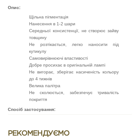
Опис:
Щільна пігментація
Нанесення в 1-2 шари
Середньої консистенції, не створює зайву
товщину
Не розтікається, легко наносити під
кутикулу
Самовирівнюючі властивості
Добре просихає в оригінальній лампі
Не вигорає, зберігає насиченість кольору
до 4 тижнів
Велика палітра
Не сколюється, забезпечує тривалість
покриття
Спосіб застосування:
Виконуємо манікюр, бафимо, знежирюємо
ніготь, наносимо Dehydrator та Ultrabond.
Наносимо тонким шаром підложку з
РЕКОМЕНДУЄМО
прозорої бази SCOTCH BASE (або іншої