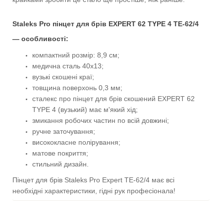
Staleks Pro пінцет для брів EXPERT 62 TYPE 4 TE-62/4
— особливості:
компактний розмір: 8,9 см;
медична сталь 40х13;
вузькі скошені краї;
товщина поверхонь 0,3 мм;
сталекс про пінцет для брів скошений EXPERT 62
TYPE 4 (вузький) має м'який хід;
змикання робочих частин по всій довжині;
ручне заточування;
висококласне полірування;
матове покриття;
стильний дизайн.
Пінцет для брів Staleks Pro Expert TE-62/4 має всі
необхідні характеристики, гідні рук професіонала!