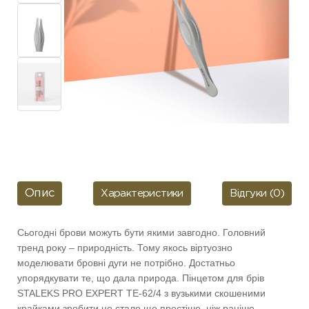
Опис
Характеристики
Відгуки (0)
Сьогодні брови можуть бути якими завгодно. Головний
тренд року – природність. Тому якось віртуозно
моделювати бровні дуги не потрібно. Достатньо
упорядкувати те, що дала природа. Пінцетом для брів
STALEKS PRO EXPERT TE-62/4 з вузькими скошеними
крайками зробити це стало ще простіше, ніж раніше.