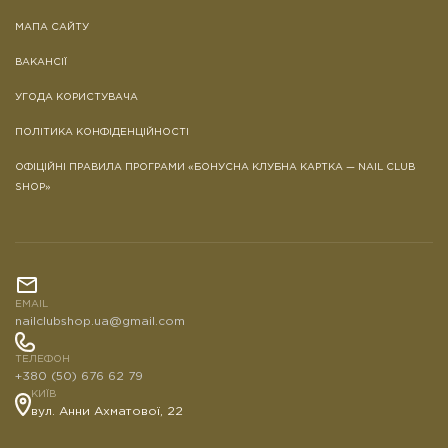
МАПА САЙТУ
ВАКАНСІЇ
УГОДА КОРИСТУВАЧА
ПОЛІТИКА КОНФІДЕНЦІЙНОСТІ
ОФІЦІЙНІ ПРАВИЛА ПРОГРАМИ «БОНУСНА КЛУБНА КАРТКА — NAIL CLUB
SHOP»
EMAIL
nailclubshop.ua@gmail.com
ТЕЛЕФОН
+380 (50) 676 62 79
КИЇВ
вул. Анни Ахматової, 22