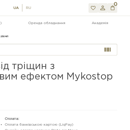
0
UA
RU
)
Оренда обладнання
Академія
 250 МЛ
ід тріщин з
вим ефектом Mykostop
Оплата:
Оплата банківською картою (LiqPay)