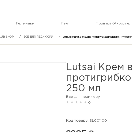
Гель-лаки
Гелі
Полігелі (Акрилгелі
ВСЕ ДЛЯ ПЕДИКЮРУ
LUTSAI КРЕМ ВІД ТРІЩИН З ПРОТИГРИБКОВИМ ЕФЕКТОМ MYKOSTOP
Lutsai Крем в
протигрибко
250 мл
Все для педикюру
0
Код товару:
SL001100