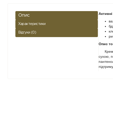
Активні 
Опис
ва
Характеристики
бд
кл
Відгуки (0)
ри
Опис то
Крем поє
сухою, п
пантенол
підтрим
Дія:
ві
по
шв
за
пр
Викорис