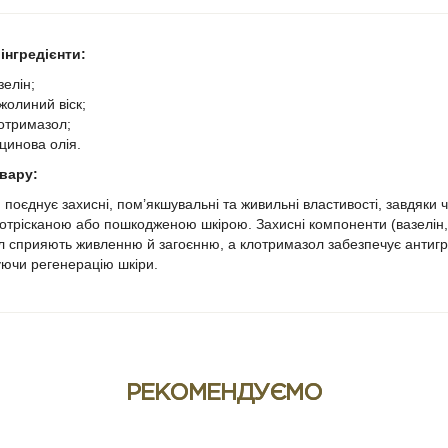
інгредієнти:
зелін;
жолиний віск;
отримазол;
цинова олія.
вару:
днує захисні, пом’якшувальні та живильні властивості, завдяки ч
отрісканою або пошкодженою шкірою. Захисні компоненти (вазелін, в
 сприяють живленню й загоєнню, а клотримазол забезпечує антигриб
уючи регенерацію шкіри.
дновлення;
м’якшення шкіри;
идка регенерація;
живлення тріщин;
РЕКОМЕНДУЄМО
отигрибковий захист.
тання: