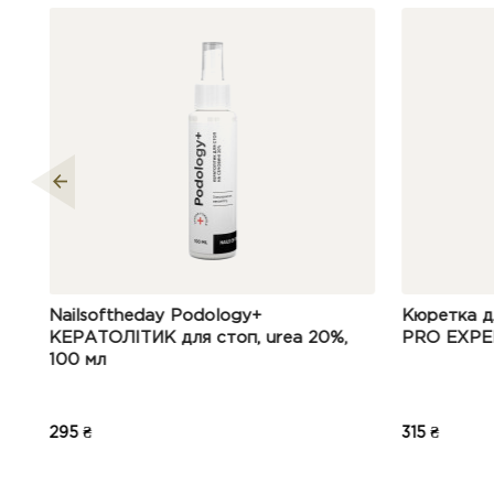
Очист
масажним
або за 
y Podology+
Кюретка для педикюру STAL
для стоп, urea 20%,
PRO EXPERT 20 TYPE 1 PE-20
315 ₴