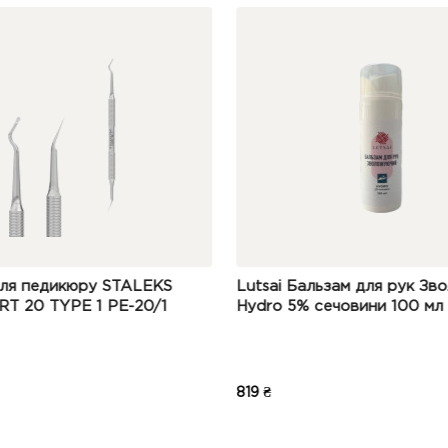
ити шкіру перед нанесенням крему.
Нанести невелику кількість на 
и рухами, рівномірно розподілити засіб по шкірі.
Дати засобу повн
потребою для зволоження та живлення шкіри.
EKS
Lutsai Бальзам для рук Зволожуючий
Олія 
/1
Hydro 5% сечовини 100 мл
(NAG
оніхо
819 ₴
785 ₴