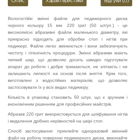
Опис
Характеристики
Відгуки (0)
Вологостійкі змінні файли для педикюрного диска
чорного кольору 15 мм. 220 грит (50 шт/уп.)
- це
високоякісні абразивні файли маленького діаметру, які
прекрасно підходять для обробки стоп і нігтів при
педикюрі. Файли легко змінюються і вони забезпечують
чистоту і гігієнічність процедури. Змінні абразиви мають
липкий шар, що дозволяє досить швидко підготувати
апарат до роботи і добре тримаються, не злітають і не
залишають липкості на основі після зняття. Крім того,
виготовлені з водостійких матеріалів, що дозволяє
застосовувати їх у всіх видах педикюру.
Кількість в упаковці становить 50 штук, що є зручним і
економічним рішенням для професійних майстрів.
Абразив 220 грит використовується для шліфування нігтів
і видалення дрібних нерівностей на шкірі стоп.
Спосіб застосування: приклейте одноразовий змінний
файл на робочу поверхню педикюрного диска, виконайте