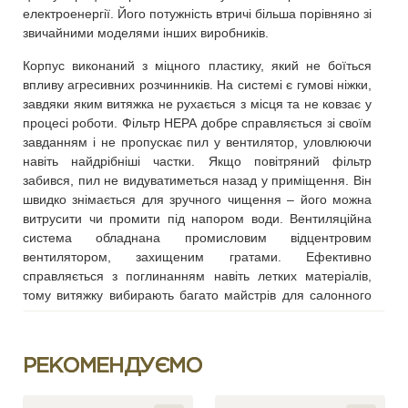
електроенергії. Його потужність втричі більша порівняно зі
звичайними моделями інших виробників.
Корпус виконаний з міцного пластику, який не боїться
впливу агресивних розчинників. На системі є гумові ніжки,
завдяки яким витяжка не рухається з місця та не ковзає у
процесі роботи. Фільтр HEPA добре справляється зі своїм
завданням і не пропускає пил у вентилятор, уловлюючи
навіть найдрібніші частки. Якщо повітряний фільтр
забився, пил не видуватиметься назад у приміщення. Він
швидко знімається для зручного чищення – його можна
витрусити чи промити під напором води. Вентиляційна
система обладнана промисловим відцентровим
вентилятором, захищеним гратами. Ефективно
справляється з поглинанням навіть летких матеріалів,
тому витяжку вибирають багато майстрів для салонного
застосування.
З врізною витяжкою ULKA Premium дрібні частинки пилу
РЕКОМЕНДУЄМО
та неприємні запахи від манікюрних засобів не
витатимуть у повітрі та осідатимуть на органах дихання,
що часто стає причиною алергічних реакцій. Під час