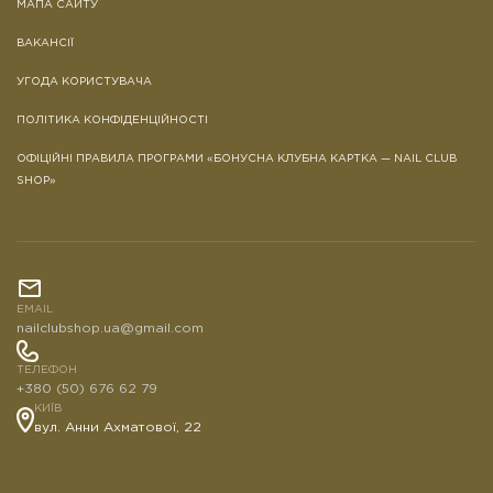
МАПА САЙТУ
ВАКАНСІЇ
УГОДА КОРИСТУВАЧА
ПОЛІТИКА КОНФІДЕНЦІЙНОСТІ
ОФІЦІЙНІ ПРАВИЛА ПРОГРАМИ «БОНУСНА КЛУБНА КАРТКА — NAIL CLUB
SHOP»
EMAIL
nailclubshop.ua@gmail.com
ТЕЛЕФОН
+380 (50) 676 62 79
КИЇВ
вул. Анни Ахматової, 22