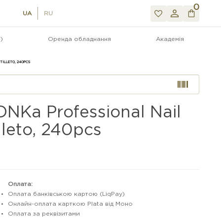
0
UA
RU
)
Оренда обладнання
Академія
STILLETO, 240PCS
DNKa Professional Nail
lleto, 240pcs
Оплата:
Оплата банківською картою (LiqPay)
Онлайн-оплата карткою Plata від Моно
Оплата за реквізитами