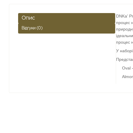
DNKa' Pr
Опис
процес н
Відгуки (0)
природну
ідеальни
процес н
У наборі
Представ
Oval 
Almon
Squar
Stilet