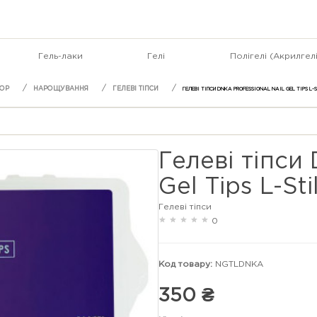
Гель-лаки
Гелі
Полігелі (Акрилгелі
НАРОЩУВАННЯ
ГЕЛЕВІ ТІПСИ
ГЕЛЕВІ ТІПСИ DNKA PROFESSIONAL NAIL GEL TIPS L-
Гелеві тіпси 
Gel Tips L-Sti
Гелеві тіпси
0
Код товару:
NGTLDNKA
350 ₴