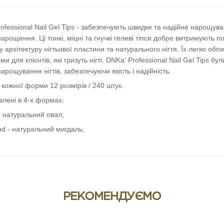
ofessional Nail Gel Tips - забезпечують швидке та надійне нарощув
арощення. Ці тонкі, міцні та гнучкі гелеві тіпси добре витримують 
 архітектуру нігтьової пластини та натурального нігтя. Їх легко обп
ми для клієнтів, які гризуть нігті. DNKa' Professional Nail Gel Tips б
арощування нігтів, забезпечуючи якість і надійність.
 кожної форми 12 розмірів / 240 штук.
лені в 4-х формах:
- натуральний овал;
d - натуральний мигдаль;
e - натуральний квадрат;
to - довгий стилет.
РЕКОМЕНДУЄМО