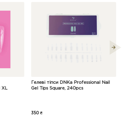
a Professional Nail
NAILSOFTHEDAY Dual Form Stile
 240pcs
(Type 3) верхні форми стилет/
мигдаль, 120 шт.
325 ₴