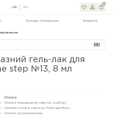
0
UA
RU
)
Оренда обладнання
Академія
NE STEP №13, 8 МЛ
зний гель-лак для
 step №13, 8 мл
Оплата:
Оплата банківською картою (LiqPay)
Онлайн-оплата карткою Plata від Моно
Оплата за реквізитами