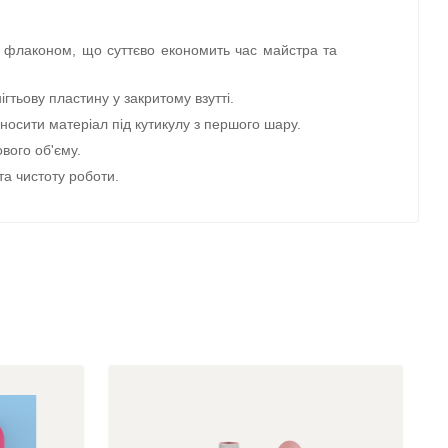
им флаконом, що суттєво економить час майстра та
ігтьову пластину у закритому взутті.
носити матеріал під кутикулу з першого шару.
вого об'єму.
та чистоту роботи.
овувати не потрібно.
 на пензлик і тонким шаром промальовуємо центр
ючи природну товщину пластини.
протираємо, щоб не втратити блиск.