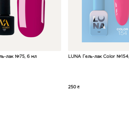
о:
Продукт рекомендований виключно для педикюру. Через природн
манікюрі може становити 3–4 дні.
придатності:
24 місяці. Відкритим зберігати не більше 18 місяців.
Гель-лак Color №154, 13 мл
NAILSOFTHEDAY Gel po
03, 10 мл
205 ₴