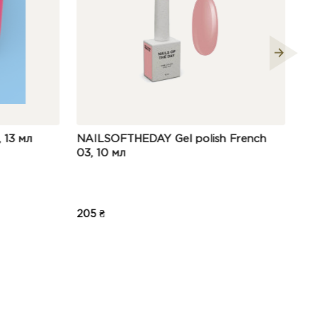
у рухливість нігтьової пластини на руках термін
lish French
DNKa Gel Polish Color Autumn Kiss
0139, 12 мл
235 ₴