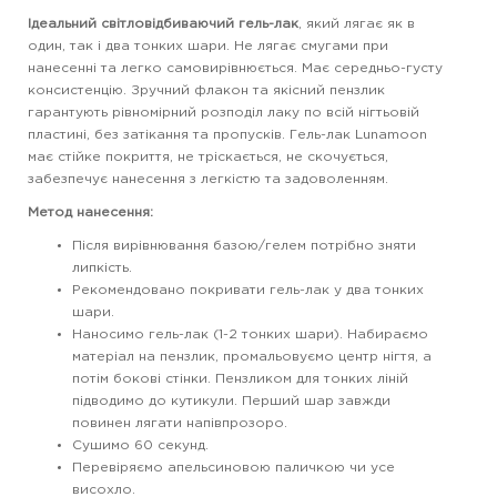
Ідеальний світловідбиваючий гель-лак
, який лягає як в
один, так і два тонких шари. Не лягає смугами при
нанесенні та легко самовирівнюється. Має середньо-густу
консистенцію. Зручний флакон та якісний пензлик
гарантують рівномірний розподіл лаку по всій нігтьовій
пластині, без затікання та пропусків. Гель-лак Lunamoon
має стійке покриття, не тріскається, не скочується,
забезпечує нанесення з легкістю та задоволенням.
Метод нанесення:
Після вирівнювання базою/гелем потрібно зняти
липкість.
Рекомендовано покривати гель-лак у два тонких
шари.
Наносимо гель-лак (1-2 тонких шари). Набираємо
матеріал на пензлик, промальовуємо центр нігтя, а
потім бокові стінки. Пензликом для тонких ліній
підводимо до кутикули. Перший шар завжди
повинен лягати напівпрозоро.
Сушимо 60 секунд.
Перевіряємо апельсиновою паличкою чи усе
висохло.