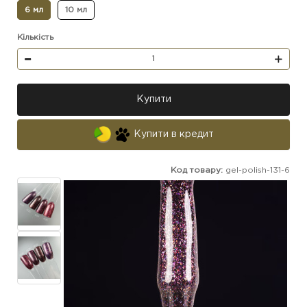
6 мл
10 мл
Кількість
Купити
Купити в кредит
Код товару:
gel-polish-131-6