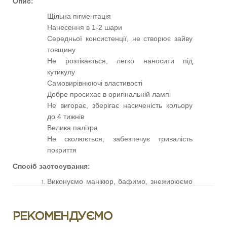
Опис:
Щільна пігментація
Нанесення в 1-2 шари
Середньої консистенції, не створює зайву
товщину
Не розтікається, легко наносити під
кутикулу
Самовирівнюючі властивості
Добре просихає в оригінальній лампі
Не вигорає, зберігає насиченість кольору
до 4 тижнів
Велика палітра
Не сколюється, забезпечує тривалість
покриття
Спосіб застосування:
Виконуємо манікюр, бафимо, знежирюємо
ніготь, наносимо Dehydrator та Ultrabond.
Наносимо тонким шаром підложку з
прозорої бази SCOTCH BASE (або іншої
РЕКОМЕНДУЄМО
середньо кислотної бази) для кращого