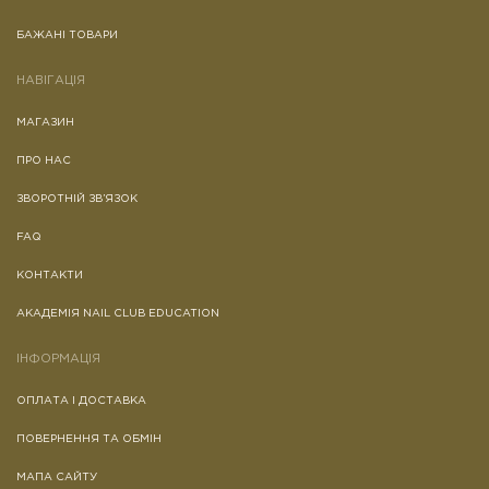
Якщо у Вас є алергія або індивідуальна
БАЖАНІ ТОВАРИ
непереносимість до будь-якого з
компонентів цього засобу, його
НАВІГАЦІЯ
використання заборонено. У таких
випадках обов'язково проконсультуйтеся з
МАГАЗИН
лікарем перед застосуванням.
ПРО НАС
Основні інгредієнти:
Butyl Acetate, Ethyl Acetate,
Acrylates Copolymer, Acetyl Tributyl Citrate.
ЗВОРОТНІЙ ЗВ’ЯЗОК
FAQ
Повний склад продукту зазначений на етикетці.
КОНТАКТИ
АКАДЕМІЯ NAIL CLUB EDUCATION
ІНФОРМАЦІЯ
ОПЛАТА І ДОСТАВКА
ПОВЕРНЕННЯ ТА ОБМІН
МАПА САЙТУ