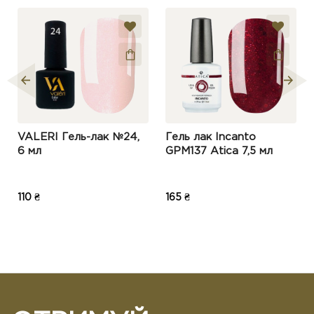
зчеплення.
Пам’ятайте, що середньо кислотною
базою не можна робити вирівнювання,
тільки тонкий шар, щоб не виникало
хімічних опіків.
Наносимо тонкий або вирівнюючий шар
DARK PRO BASE або твердий матеріал.
Виконуємо покриття кольоровим гель-
лаком в 1 або в 2 шари.
VALERI Гель-лак №24,
Гель лак Incanto
Полімеризуємо в оригінальній лампі 60
6 мл
GPM137 Atica 7,5 мл
секунд кожен шар.
Наносимо топ, просушуємо 120 секунд.
Обробіть навколонігтьову ділянку олією
110 ₴
165 ₴
для кутикули для зволоження.
Важливі нюанси:
Має європейські та українські сертифікати
якості
Продукт зареєстрований в системі CPNP
Виключно для професійного використання