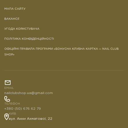
МАПА САЙТУ
ВАКАНСІЇ
УГОДА КОРИСТУВАЧА
ПОЛІТИКА КОНФІДЕНЦІЙНОСТІ
ОФІЦІЙНІ ПРАВИЛА ПРОГРАМИ «БОНУСНА КЛУБНА КАРТКА — NAIL CLUB
SHOP»
EMAIL
nailclubshop.ua@gmail.com
ТЕЛЕФОН
+380 (50) 676 62 79
КИЇВ
вул. Анни Ахматової, 22