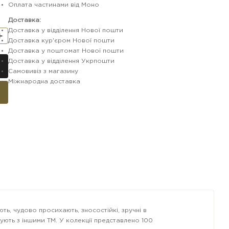
Оплата частинами від Моно
Доставка:
Доставка у відділення Нової пошти
Доставка кур'єром Нової пошти
Доставка у поштомат Нової пошти
Доставка у відділення Укрпошти
Самовивіз з магазину
Міжнародна доставка
ють, чудово просихають, зносостійкі, зручні в
тують з іншими ТМ. У колекції представлено 100