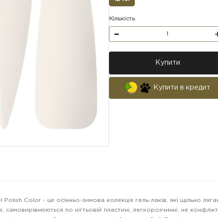
Кількість
Купити
Купити в кредит
l Polish Color - це осінньо-зимова колекція гель-лаків, які щільно ляга
і, самовирівнюються по нігтьовій пластині, легкорозчинні, не конфлік