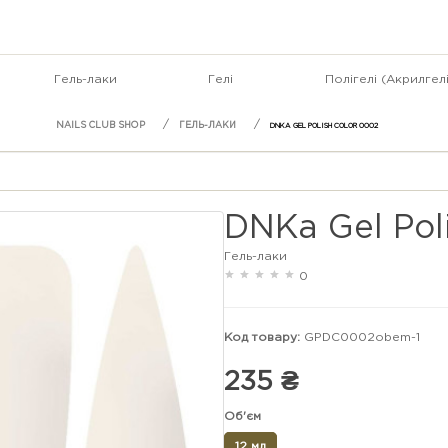
Гель-лаки
Гелі
Полігелі (Акрилгелі
ГЕЛЬ-ЛАКИ
DNKA GEL POLISH COLOR 0002
DNKa Gel Pol
Гель-лаки
0
Код товару:
GPDС0002obem-1
235 ₴
Об'єм
12 мл