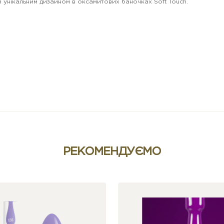
в з унікальним дизайном в оксамитових баночках Soft Touch.
РЕКОМЕНДУЄМО