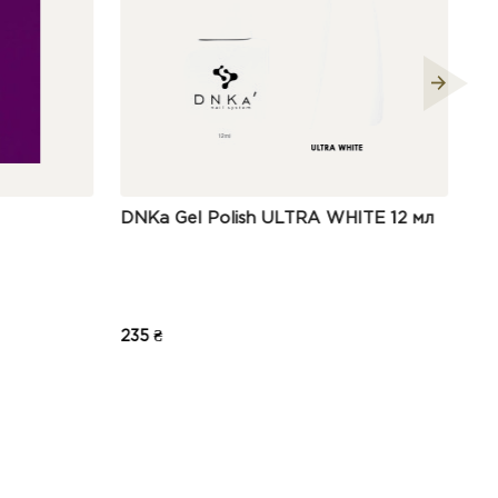
ish ULTRA WHITE 12 мл
LUNA Гель-лак Color №81, 13 
250 ₴