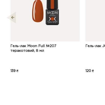
№207
Гель-лак JOIA vegan 135, 6 мл
120 ₴