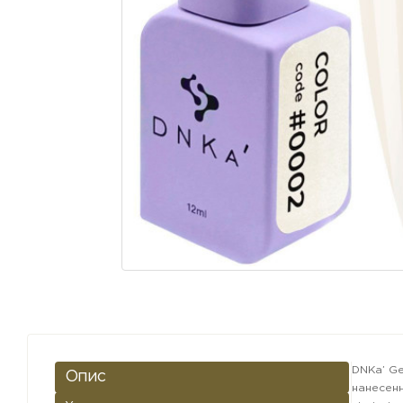
DNKa’ Ge
Опис
нанесенн