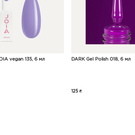
DARK Gel Polish 018, 6 мл
DNKa Gel Pol
125 ₴
235 ₴