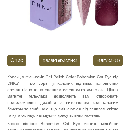
Опис
Характеристики
Відгуки (0)
Колекція гель-лаків Gel Polish Color Bohemian Cat Eye від
DNKaʼ
—
це серія унікальних відтінків, наповнених
елегантністю та натхненним ефектом котячого ока. Цінові
магнітні гель-лаки дозволяють вам створювати
приголомшливі дизайни з витонченим кришталевим
блиском та глибиною, що змінюються під впливом світла
та кута огляду, нагадуючи красу вільних каменів.
Кожен відтінок Bohemian Cat Eye містить мільйони