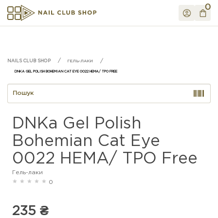
0
ГЕЛЬ-ЛАКИ
DNKA GEL POLISH BOHEMIAN CAT EYE 0022 HEMA/ TPO FREE
DNKa Gel Polish
Bohemian Cat Eye
0022 HEMA/ TPO Free
Гель-лаки
0
235 ₴