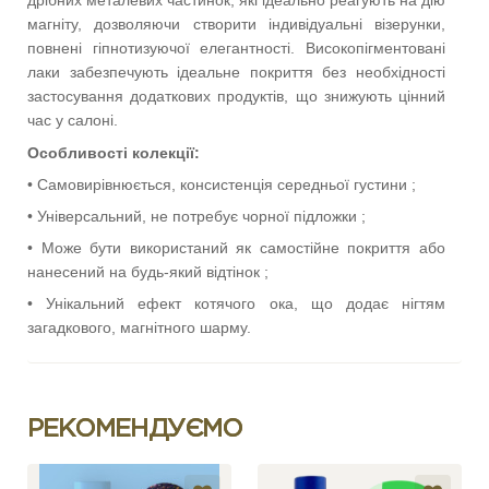
дрібних металевих частинок, які ідеально реагують на дію
магніту, дозволяючи створити індивідуальні візерунки,
повнені гіпнотизуючої елегантності. Високопігментовані
лаки забезпечують ідеальне покриття без необхідності
застосування додаткових продуктів, що знижують цінний
час у салоні.
Особливості колекції:
• Самовирівнюється, консистенція середньої густини
;
• Універсальний, не потребує чорної підложки
;
• Може бути використаний як самостійне покриття або
нанесений на будь-який відтінок
;
• Унікальний ефект котячого ока, що додає нігтям
загадкового, магнітного шарму
.
РЕКОМЕНДУЄМО