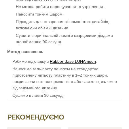
Не можна робити нарощування та укріплення.
Наносити тонким шаром.
Підходить для створення різноманітних дизайнів,
включаючи об’ємні дизайни.
Сушити в оригінальній лампі з кварцовими діодами
щонайменше 90 секунд.
Метод нанесення:
Робимо підкладку з
Rubber Base LUNAmoon
.
Наносимо гель-пасту пензлем на стандартно
підготовлену нігтьову пластину в 1–2 тонких шари,
покриваючи всю поверхню нігтя або частково, залежно
від задуманого дизайну.
Сушимо в лампі 90 секунд.
Покриваємо топом. Сушимо в лампі 120 секунд.
Після просушування нічим не протираємо, адже може
РЕКОМЕНДУЄМО
втратитися блиск.