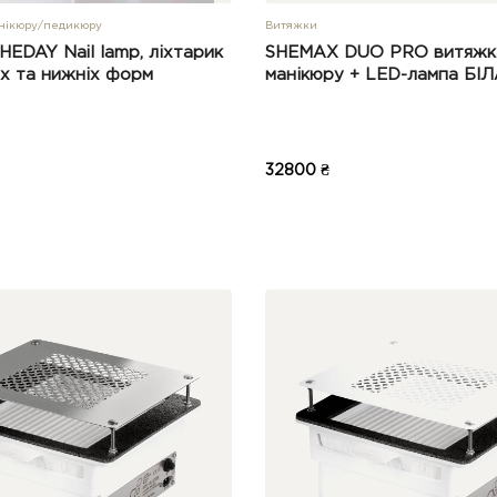
анікюру/педикюру
Витяжки
EDAY Nail lamp, ліхтарик
SHEMAX DUO PRO витяжк
іх та нижніх форм
манікюру + LED-лампа БІЛА
32800 ₴