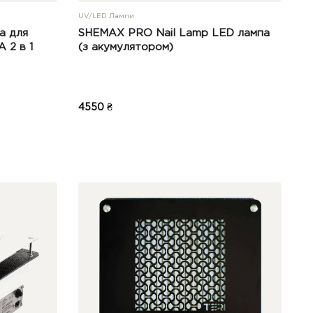
UV/LED Лампи
а для
SHEMAX PRO Nail Lamp LED лампа
 2 в 1
(з акумулятором)
4550 ₴