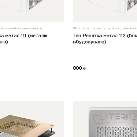
ки та решітки для витяжок
Фільтри, мішечки та решітки для витя
ка метал 111 (металік
Teri Решітка метал 112 (біл
на)
вбудовувана)
800 ₴