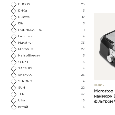
BUCOS
25
DNKa
3
Dustwell
12
Elis
3
FORMULA PROFI
1
Lumimax
4
Marathon
33
MicroSTOP
27
Nailsoftheday
3
O Nail
5
SAESHIN
4
SHEMAX
23
STRONG
4
Настільні
SUN
22
Microstop
TERI
47
манікюру 
Ulka
46
фільтром
Китай
6