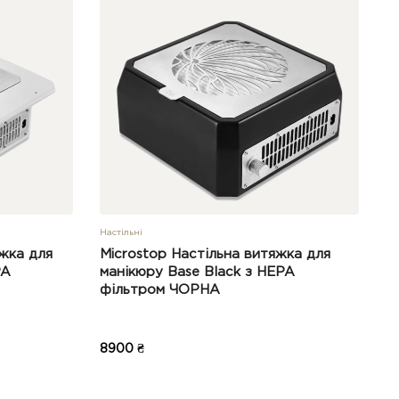
Настільні
жка для
Microstop Настільна витяжка для
PA
манікюру Base Black з HEPA
фільтром ЧОРНА
8900 ₴