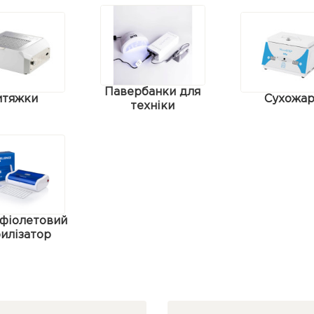
Павербанки для
итяжки
Сухожа
техніки
фіолетовий
илізатор