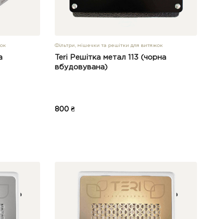
жок
Фільтри, мішечки та решітки для витяжок
а
Teri Решітка метал 113 (чорна
вбудовувана)
800 ₴