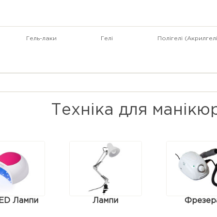
Гель-лаки
Гелі
Полігелі (Акрилгелі
Техніка для манік
ED Лампи
Лампи
Фрезер