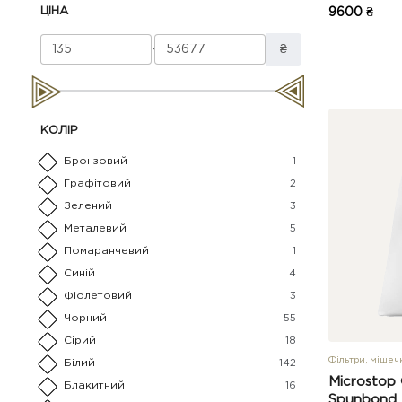
ЦІНА
9600 ₴
-
₴
КОЛІР
Бронзовий
1
Графітовий
2
Зелений
3
Металевий
5
Помаранчевий
1
Синій
4
Фіолетовий
3
Чорний
55
Сірий
18
Фільтри, мішеч
Білий
142
Microstop
Блакитний
16
Spunbond F