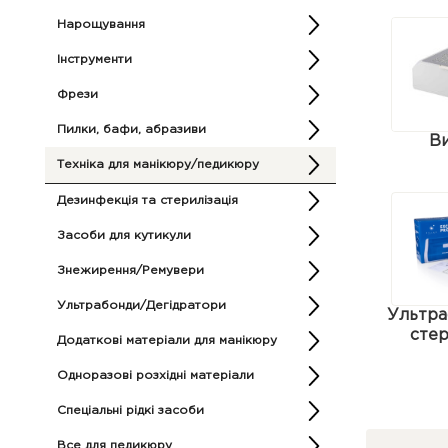
Нарощування
Інструменти
Фрези
Пилки, бафи, абразиви
В
Техніка для манікюру/педикюру
Дезинфекція та стерилізація
Засоби для кутикули
Знежирення/Ремувери
Ультрабонди/Дегідратори
Ультра
стер
Додаткові матеріали для манікюру
Одноразові розхідні матеріали
Спеціальні рідкі засоби
Все для педикюру