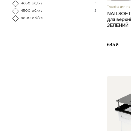
4050 об/хв
1
Техніка для м
4500 об/хв
5
NAILSOFTH
4800 об/хв
1
для верхн
ЗЕЛЕНИЙ
645 ₴