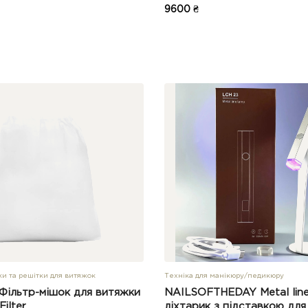
9600 ₴
ки та решітки для витяжок
Техніка для манікюру/педикюру
 Фільтр-мішок для витяжки
NAILSOFTHEDAY Metal line
ilter
ліхтарик з підставкою для