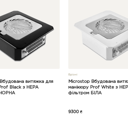
Врізні
 Вбудована витяжка для
Microstop Вбудована витя
Prof Black з HEPA
манікюру Prof White з HE
 ЧОРНА
фільтром БІЛА
9300 ₴