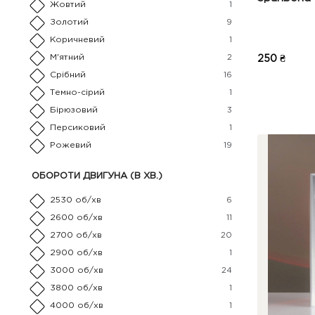
Жовтий
1
Золотий
9
Коричневий
1
М'ятний
2
250 ₴
Срібний
16
Темно-сірий
1
Бірюзовий
3
Персиковий
1
Рожевий
19
ОБОРОТИ ДВИГУНА (В ХВ.)
2530 об/хв
6
2600 об/хв
11
2700 об/хв
20
2900 об/хв
1
3000 об/хв
24
3800 об/хв
1
4000 об/хв
1