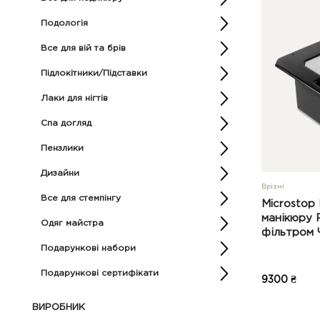
Подологія
Все для вій та брів
Підлокітники/Підставки
Лаки для нігтів
Спа догляд
Пензлики
Дизайни
Врізні
Все для стемпінгу
Microstop
манікюру 
Одяг майстра
фільтром
Подарункові набори
Подарункові сертифікати
9300 ₴
ВИРОБНИК