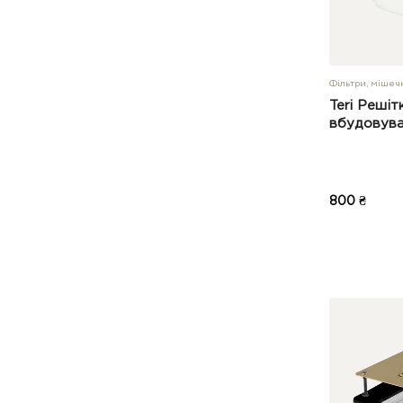
Фільтри, мішеч
Teri Решіт
вбудовува
800 ₴