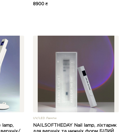
8900 ₴
UV/LED Лампи
 lamp,
NAILSOFTHEDAY Nail lamp, ліхтарик
 верхніх/
для верхніх та нижніх форм БІЛИЙ