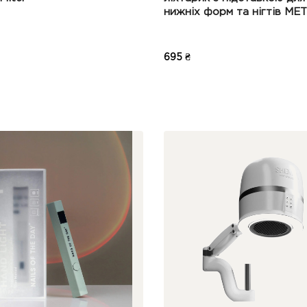
нижніх форм та нігтів М
695 ₴