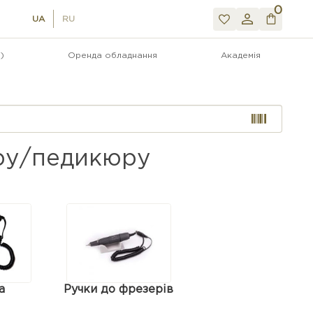
0
UA
RU
)
Оренда обладнання
Академія
юру/педикюру
а
Ручки до фрезерів