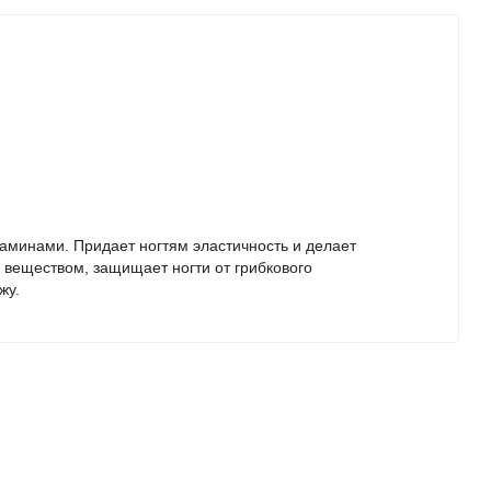
аминами. Придает ногтям эластичность и делает
веществом, защищает ногти от грибкового
жу.
 кожу и ногти 1-2 раза в день.
Не смывать, дать
ачестве профилактики грибковых инфекций,