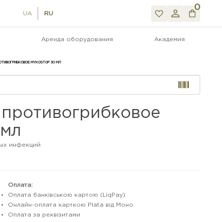
0
UA
RU
Аренда оборудования
Академия
ОТИВОГРИБКОВОЕ MYKOSTOP 30 МЛ
о противогрибковое
 мл
ых инфекций
Оплата:
Оплата банківською картою (LiqPay)
Онлайн-оплата карткою Plata від Моно
Оплата за реквізитами