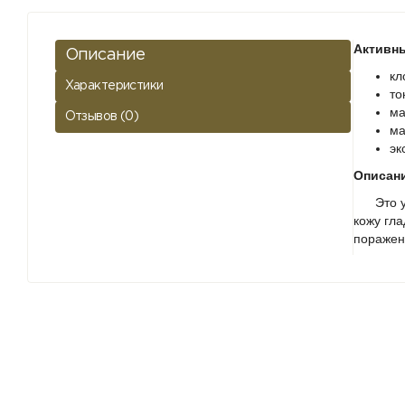
Активны
Описание
кл
Характеристики
то
ма
Отзывов (0)
ма
эк
Описани
Это ухо
кожу гл
поражен
Действ
за
пи
ух
Исполь
Очистит
средств