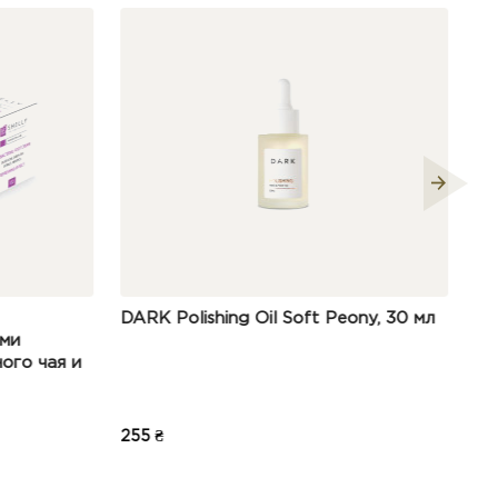
Polishing Oil Soft Peony, 30 мл
Файл-лента для пилы
Wonderfile240 грит 7
180 ₴