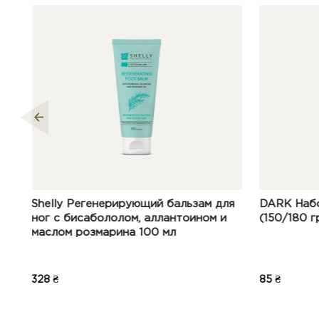
особенн
ерирующий бальзам для
DARK Набор пилочек - овал, 
лолом, аллантоином и
(150/180 грит)
арина 100 мл
85 ₴