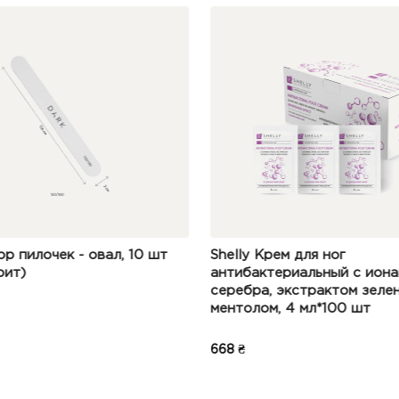
о после посещения бассейна, сауны или спортзала.
10 шт
Shelly Крем для ног
DARK 
антибактериальный с ионами
серебра, экстрактом зеленого чая и
ментолом, 4 мл*100 шт
668 ₴
255 ₴