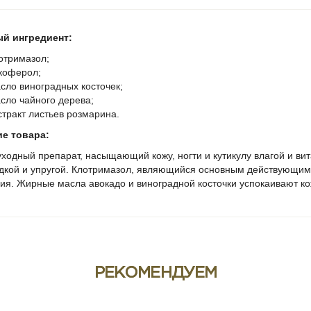
й ингредиент:
отримазол;
коферол;
сло виноградных косточек;
сло чайного дерева;
стракт листьев розмарина.
е товара:
дный препарат, насыщающий кожу, ногти и кутикулу влагой и вит
адкой и упругой. Клотримазол, являющийся основным действующим 
ия. Жирные масла авокадо и виноградной косточки успокаивают ко
ие:
щиту от грибка;
тание ногтевой пластины;
од за кожей вокруг ногтя.
РЕКОМЕНДУЕМ
зование:
е кожу перед нанесением средства. Нанести тонким слоем чистую
у полностью впитаться.
При необходимости можно использовать в к