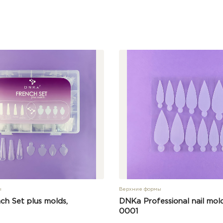
ы
Верхние формы
h Set plus molds,
DNKa Professional nail mol
0001