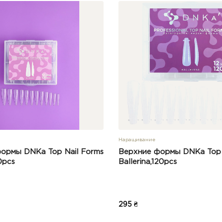
Наращивание
ормы DNKa Top Nail Forms
Верхние формы DNKa Top 
0pcs
Ballerina,120pcs
295 ₴