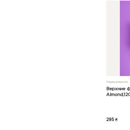
Наращивание
Верхние ф
Almond,12
295 ₴