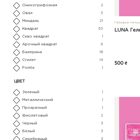
Онихогрифозная
2
Овал
5
Миндаль
21
Гелевые типсы
Квадрат
30
LUNA Геле
Скво квадрат
1
Арочный квадрат
6
Балерина
18
Стилет
14
500 ₴
Pointe
1
ЦВЕТ
Зеленый
1
Металлический
1
Прозрачный
1
Фиолетовый
2
Черный
3
Белый
3
Серебряный
3