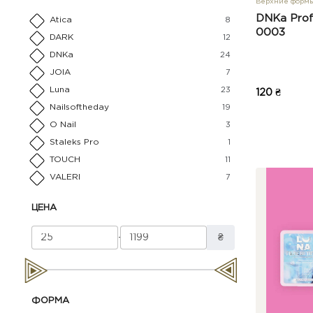
Верхние форм
DNKa Profe
Atica
8
0003
DARK
12
DNKa
24
JOIA
7
Luna
23
120 ₴
Nailsoftheday
19
O Nail
3
Staleks Pro
1
TOUCH
11
VALERI
7
ЦЕНА
-
₴
ФОРМА