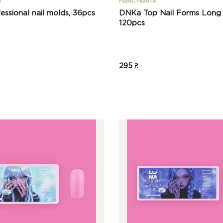
ы
Наращивание
ssional nail molds, 36pcs
DNKa Top Nail Forms Long 
120pcs
295 ₴