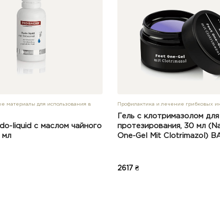
е материалы для использования в
Профилактика и лечение грибковых и
Гель с клотримазолом для
o-liquid с маслом чайного
протезирования, 30 мл (Na
 мл
One-Gel Mit Clotrimazol) 
2617 ₴