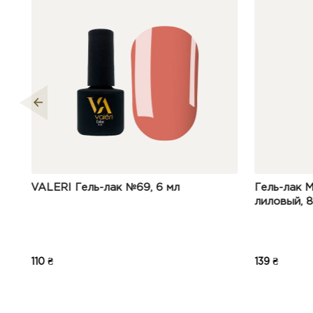
 мл
Гель-лак Moon Full №111 розово-
лиловый, 8 мл
139 ₴