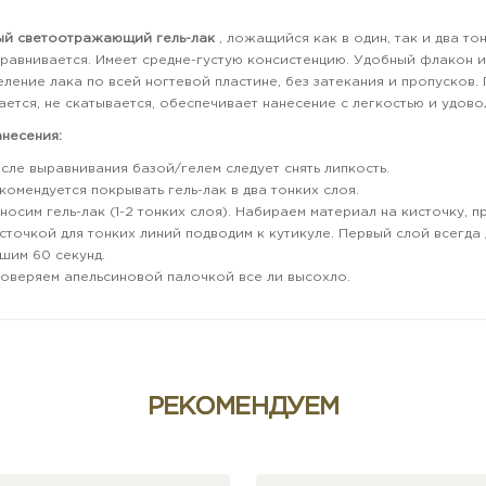
ый светоотражающий гель-лак
, ложащийся как в один, так и два то
равнивается. Имеет средне-густую консистенцию. Удобный флакон 
ление лака по всей ногтевой пластине, без затекания и пропусков.
ается, не скатывается, обеспечивает нанесение с легкостью и удово
несения:
сле выравнивания базой/гелем следует снять липкость.
комендуется покрывать гель-лак в два тонких слоя.
носим гель-лак (1-2 тонких слоя). Набираем материал на кисточку, п
сточкой для тонких линий подводим к кутикуле. Первый слой всегд
шим 60 секунд.
оверяем апельсиновой палочкой все ли высохло.
крываем топом и сушим в лампе 120 секунд.
вара на сайте может отличаться от реального продукта)
РЕКОМЕНДУЕМ