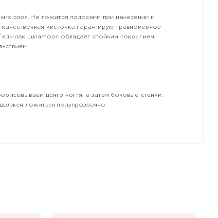
нких слоя. Не ложится полосами при нанесении и
и качественная кисточка гарантируют равномерное
 Гель-лак Lunamoon обладает стойким покрытием,
льствием.
рорисовываем центр ногтя, а затем боковые стенки.
а должен ложиться полупрозрачно.