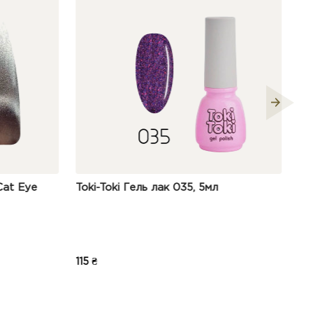
к 035, 5мл
Гель-лак JOIA vegan 012, 6 мл
120 ₴