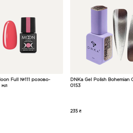
DNKa Gel Polish Bohemian Cat Eye
Toki-Toki Гель ла
0153
235 ₴
115 ₴