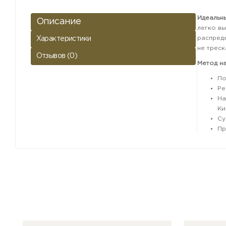
Идеальн
Описание
легко вы
распреде
Характеристики
не треск
Отзывов (0)
Метод на
По
Ре
На
Ки
Су
Пр
По
(Фото то