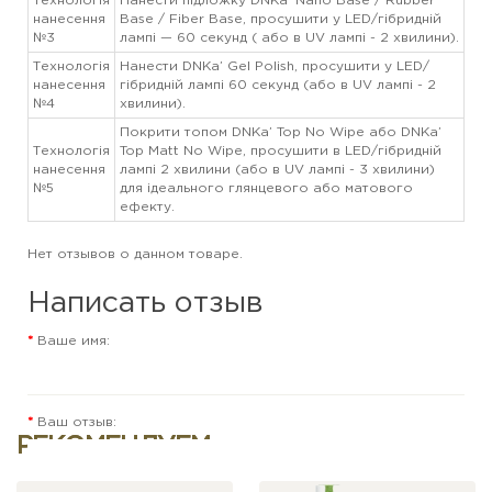
Технологія
Нанести підложку DNKa’ Nano Base / Rubber
нанесення
Base / Fiber Base, просушити у LED/гібридній
№3
лампі — 60 секунд ( або в UV лампі - 2 хвилини).
Технологія
Нанести DNKa’ Gel Polish, просушити у LED/
нанесення
гібридній лампі 60 секунд (або в UV лампі - 2
№4
хвилини).
Покрити топом DNKa’ Top No Wipe або DNKa’
Технологія
Top Matt No Wipe, просушити в LED/гібридній
нанесення
лампі 2 хвилини (або в UV лампі - 3 хвилини)
№5
для ідеального глянцевого або матового
ефекту.
Нет отзывов о данном товаре.
Написать отзыв
Ваше имя:
Ваш отзыв:
РЕКОМЕНДУЕМ