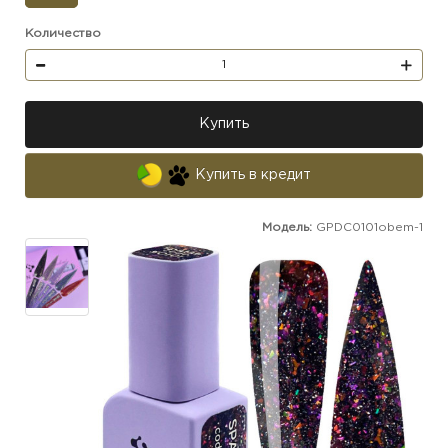
Количество
Купить
Купить в кредит
Модель:
GPDС0101obem-1