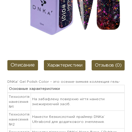
Описание
Характеристики
Отзывов (0)
DNKa' Gel Polish Color – это осенне-зимняя коллекция гель-
лаков, которые плотно ложатся, прекрасно просыхают,
Основные характеристики
износостойки, удобны в нанесении, самовыравниваются
Технологія
На забафлену поверхню нігтя нанести
по ногтевой пластине, легкорастворимы, не конфликтуют
нанесення
знежирюючий засіб.
с другими ТМ. В коллекции представлено 100 оттенков с
№1
уникальным дизайном в бархатных баночках Soft Touch.
Технологія
Нанести безкислотний праймер DNKa’
нанесення
Ultrabond для додаткового зчеплення.
№2