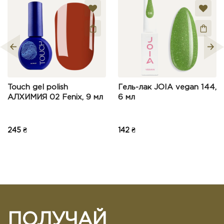
Примечание:
HTML разметка не поддерживается!
Используйте обычный текст.
Оценка:
Плохо
Хорошо
Touch gel polish
Гель-лак JOIA vegan 144,
Продолжить
АЛХИМИЯ 02 Fenix, 9 мл
6 мл
245 ₴
142 ₴
ПОЛУЧАЙ