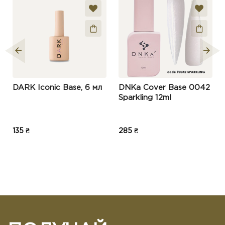
Покрийте нігті топом DNKa’ Top No Wipe або
DNKa’ Top Matt No Wipe. Для ідеального
Технологія
глянцевого або матового ефекту ми
нанесення
рекомендуємо додаткову сушку біля 2
№5
хвилин під LED чи гібридній лампі. Для UV-
приладів цей час збільшується до 3 хвилин.
Нет отзывов о данном товаре.
DARK Iconic Base, 6 мл
DNKa Cover Base 0042
Написать отзыв
Sparkling 12ml
Ваше имя:
135 ₴
285 ₴
Ваш отзыв:
Примечание:
HTML разметка не поддерживается!
Используйте обычный текст.