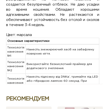
создается безупречный отблеск. Не даю усадки
во время ношения. Обладают хорошими
адгезивными свойствами. Не растекаются и
обеспечивают устойчивость без отслой и сколов
в течение 3-4 недель.
Цвет: марсала
Основные характеристики
Технологія
Нанесіть знежирюючий засіб на забафлену
нанесення
поверхню нігтя.
№1
Технологія
Використайте безкислотний праймер для
нанесення
додаткового зчеплення.
№2
Нанесіть підложку від DNKa’, тримайте під LED
Технологія
або гібридною лампою 60 секунд. При
нанесення
використанні UV ламп час збільшується до 2
№3
хвилин.
Нанесіть вирівнюючий шар DNKa’ Cover Base
Технологія
РЕКОМЕНДУЕМ
та повторіть минулий пункт — сушка під LED
нанесення
та гібридною лампою 60 секунд, або 2
№4
хвилини під UV.