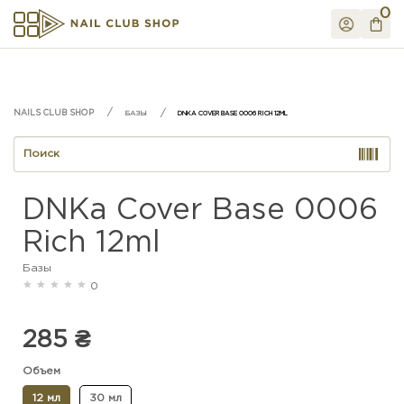
0
БАЗЫ
DNKA COVER BASE 0006 RICH 12ML
DNKa Cover Base 0006
Rich 12ml
Базы
0
285 ₴
Объем
12 мл
30 мл