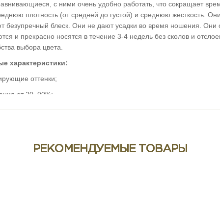
авнивающиеся, с ними очень удобно работать, что сокращает время
реднюю плотность (от средней до густой) и среднюю жесткость. Он
ют безупречный блеск. Они не дают усадки во время ношения. Они
тся и прекрасно носятся в течение 3-4 недель без сколов и отсло
ства выбора цвета.
е характеристики:
рующие оттенки;
ация от 20–90%;
жесткие;
самовыравнивание;
 адгезия;
РЕКОМЕНДУЕМЫЕ ТОВАРЫ
ние времени процедуры;
ие усадки;
ость 3-4 недели.