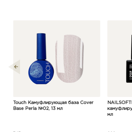
r
NAILSOFTHEDAY Let’s Amsterdam 02
NAILSOFT
камуфлирующая база для ногтей, 10
каучукова
мл