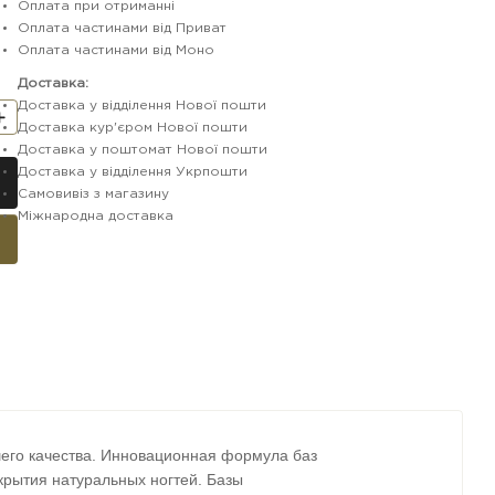
Оплата при отриманні
Оплата частинами від Приват
Оплата частинами від Моно
Доставка:
Доставка у відділення Нової пошти
Доставка кур'єром Нової пошти
Доставка у поштомат Нової пошти
Доставка у відділення Укрпошти
Самовивіз з магазину
Міжнародна доставка
шего качества. Инновационная формула баз
крытия натуральных ногтей. Базы