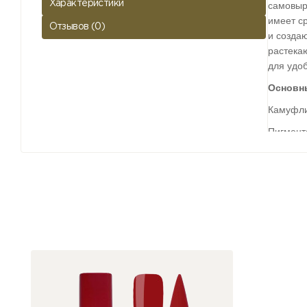
Характеристики
самовыр
имеет с
Отзывов (0)
и созда
растекаю
для удоб
Основны
Камуфли
Пигмент
Средне-
Легкое 
Высокая
Сокраще
отсутств
Устойчив