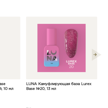
а Lurex
LUNA Коммуфлирующая база Cover
P
Base №12, 13ml
Ba