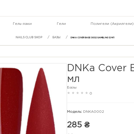
Гель-лаки
Гели
Полигели (Акрилгели)
БАЗЫ
DNKA COVER BASE 0002 GAMBLING 12 МЛ
DNKa Cover 
мл
Базы
0
Модель:
DNKA0002
285 ₴