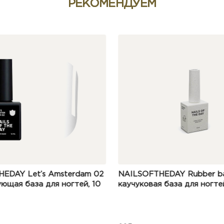
РЕКОМЕНДУЕМ
HEDAY Rubber base
LUNA Камуфлирующая баз
я база для ногтей, 10 мл
Base №20, 13 мл