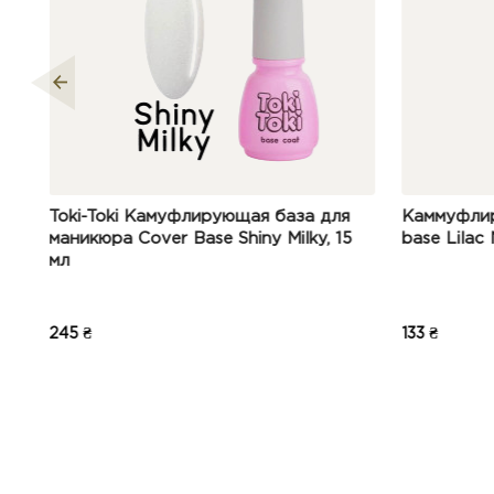
за для
Каммуфлирующая база BB cream
DARK
ky, 15
base Lilac Nude, JOIA vegan, 8 мл
133 ₴
335 