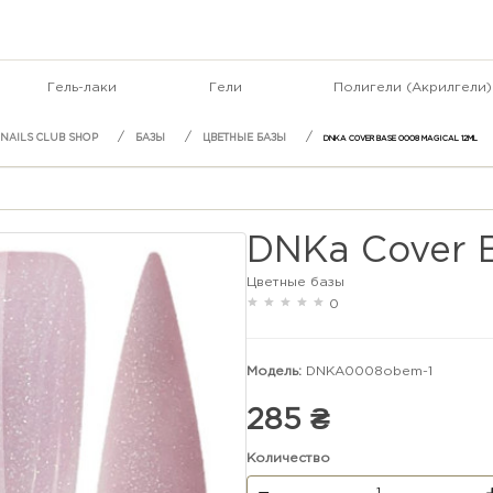
Гель-лаки
Гели
Полигели (Акрилгели)
БАЗЫ
ЦВЕТНЫЕ БАЗЫ
DNKA COVER BASE 0008 MAGICAL 12ML
DNKa Cover B
Цветные базы
0
Модель:
DNKA0008obem-1
285 ₴
Количество