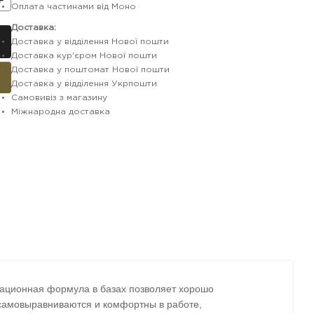
Оплата частинами від Моно
Доставка:
Доставка у відділення Нової пошти
Доставка кур'єром Нової пошти
Доставка у поштомат Нової пошти
Доставка у відділення Укрпошти
Самовивіз з магазину
Міжнародна доставка
ационная формула в базах позволяет хорошо
 самовыравниваются и комфортны в работе,