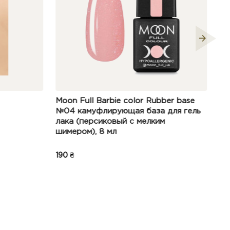
or Rubber base
DARK Scotch Base, 15 мл
база для гель
мелким
325 ₴