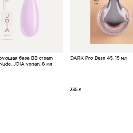
 Pro Base 45, 15 мл
Moon Full Barbie col
№04 камуфлирующая 
лака (персиковый с 
шимером), 8 мл
₴
190 ₴